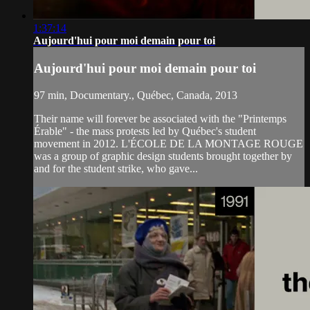
1:37:14
Aujourd'hui pour moi demain pour toi
Aujourd'hui pour moi demain pour toi
97 min, Documentary., Québec, Canada, 2013
Their name will forever be associated with the "Printemps
Érable" - the mass protests led by Québec's student
movement in 2012. L'ÉCOLE DE LA MONTAGE ROUGE
was a group of graphic design students brought together by
and for the student strike, who gave...