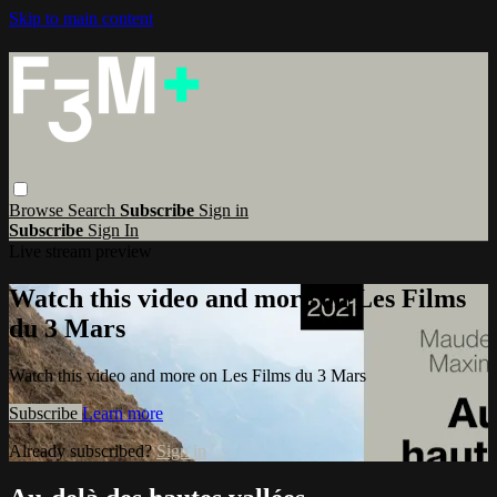
Skip to main content
Browse
Search
Subscribe
Sign in
Subscribe
Sign In
Live stream preview
Watch this video and more on Les Films
du 3 Mars
Watch this video and more on Les Films du 3 Mars
Subscribe
Learn more
Already subscribed?
Sign in