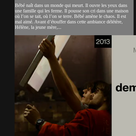
Bébé naît dans un monde qui meurt. Il ouvre les yeux dans
une famille qui les ferme. Il pousse son cri dans une maison
où l’on se tait, où l’on se terre. Bébé amène le chaos. Il est
mal aimé. Avant d’étouffer dans cette ambiance délétère,
Hélène, la jeune mère,...