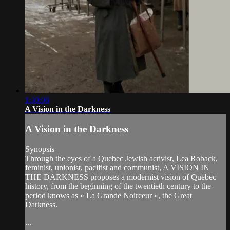
1:30:06
A Vision in the Darkness
A Vision in the Darkness
Synopsis
Through the eyes of a Quebec Jewish activist, Lea Roback,
feminist, unionist, pacifist and communist, A VISION IN
THE DARKNESS proposes a modernist vision of Quebec
history, from the beginning of the twentieth century to the
period knows as « La Grande Noirceur », the Great
Darkness.
...