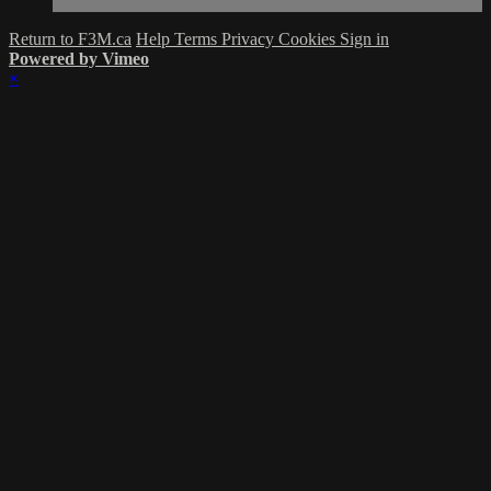
Return to F3M.ca
Help
Terms
Privacy
Cookies
Sign in
Powered by Vimeo
×