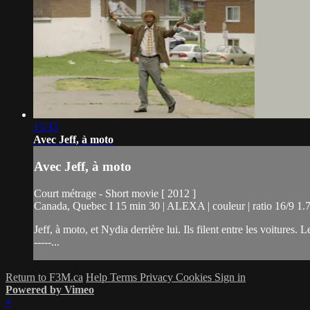
15:33
Avec Jeff, à moto
Avec Jeff, à moto
Court métrage - Short movie [ 2012 ]
Canada, Quebec I 15 min 30 | ALEXA | couleur | ratio 16/9 1.7
Jeff, à moto, et Nydia derrière lui. Ils filent entre les voitures.
-----...
Return to F3M.ca
Help
Terms
Privacy
Cookies
Sign in
Powered by Vimeo
×