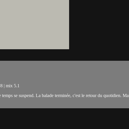
8 | mix 5.1
 Le temps se suspend. La balade terminée, c'est le retour du quotidien. Mai