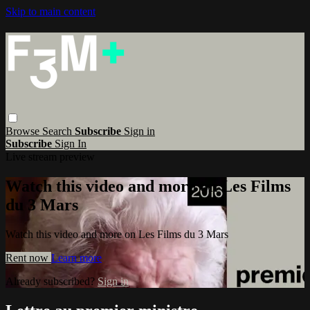
Skip to main content
Browse
Search
Subscribe
Sign in
Subscribe
Sign In
Live stream preview
Watch this video and more on Les Films
du 3 Mars
Watch this video and more on Les Films du 3 Mars
Rent now
Learn more
Already subscribed?
Sign in