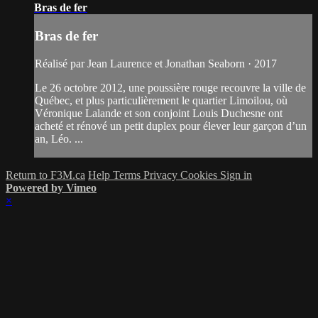
Bras de fer
Bras de fer
Réalisé par Jean Laurence et Jonathan Seaborn · 2017
Le 26 octobre 2012, une poussière rouge recouvre la ville de
Québec, et plus particulièrement le quartier Limoilou, où
Véronique Lalande et son conjoint Louis Duchesne ont
acheté et rénové un petit duplex pour élever leur garçon d’un
an, Léo. ...
Return to F3M.ca
Help
Terms
Privacy
Cookies
Sign in
Powered by Vimeo
×