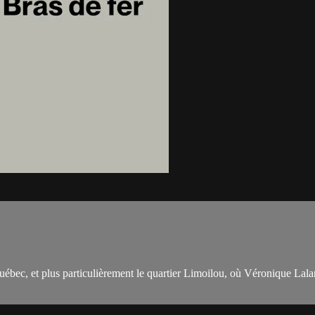
uébec, et plus particulièrement le quartier Limoilou, où Véronique Lala