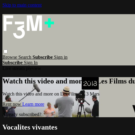
Skip to main content
Browse
Search
Subscribe
Sign in
Subscribe
Sign In
Live stream preview
Watch this video and more on Les Films d
Watch this video and more on Les Films du 3 Mars
Rent now
Learn more
Already subscribed?
Sign in
Vocalites vivantes