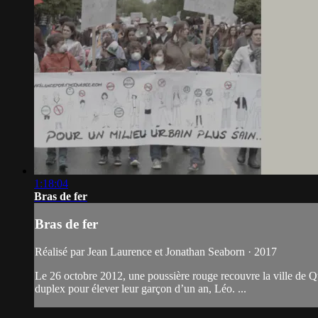
1:18:04
Bras de fer
Bras de fer
Réalisé par Jean Laurence et Jonathan Seaborn · 2017
Le 26 octobre 2012, une poussière rouge recouvre la ville de Q
duplex pour élever leur garçon d’un an, Léo. ...