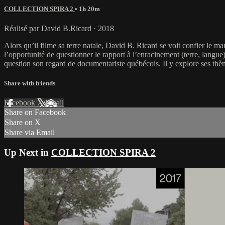
COLLECTION SPIRA 2
• 1h 20m
Réalisé par David B.Ricard · 2018
Alors qu’il filme sa terre natale, David B. Ricard se voit confier le 
l’opportunité de questionner le rapport à l’enracinement (terre, langue),
question son regard de documentariste québécois. Il y explore ses th
Share with friends
Facebook
X
Email
Share on Facebook
Share on X
Share via Email
Up Next in
COLLECTION SPIRA 2