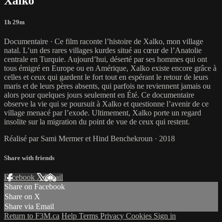
Xalko
1h 29m
Documentaire · Ce film raconte l’histoire de Xalko, mon village
natal. L’un des rares villages kurdes situé au cœur de l’Anatolie
centrale en Turquie. Aujourd’hui, déserté par ses hommes qui ont
tous émigré en Europe ou en Amérique, Xalko existe encore grâce à
celles et ceux qui gardent le fort tout en espérant le retour de leurs
maris et de leurs pères absents, qui parfois ne reviennent jamais ou
alors pour quelques jours seulement en Été. Ce documentaire
observe la vie qui se poursuit à Xalko et questionne l’avenir de ce
village menacé par l’exode. Ultimement, Xalko porte un regard
insolite sur la migration du point de vue de ceux qui restent.
Réalisé par Sami Mermer et Hind Benchekroun · 2018
Share with friends
Facebook
X
Email
Share on Facebook
Share on X
Share via Email
Return to F3M.ca
Help
Terms
Privacy
Cookies
Sign in