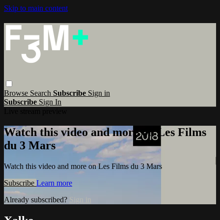
Skip to main content
Browse
Search
Subscribe
Sign in
Subscribe
Sign In
Live stream preview
Watch this video and more on Les Films
du 3 Mars
Watch this video and more on Les Films du 3 Mars
Subscribe
Learn more
Already subscribed?
Sign in