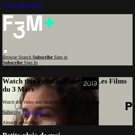
Skip to main content
Browse
Search
Subscribe
Sign in
Subscribe
Sign In
Live stream preview
Watch this video and more on Les Films
du 3 Mars
Watch this video and more on Les Films du 3 Mars
Subscribe
Learn more
Already subscribed?
Sign in