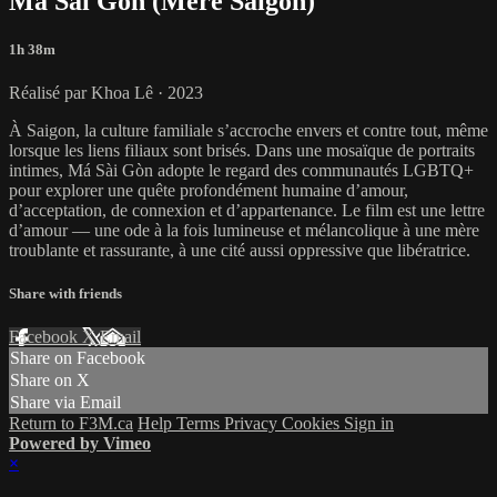
Má Sài Gòn (Mère Saigon)
1h 38m
Réalisé par Khoa Lê · 2023
À Saigon, la culture familiale s’accroche envers et contre tout, même
lorsque les liens filiaux sont brisés. Dans une mosaïque de portraits
intimes, Má Sài Gòn adopte le regard des communautés LGBTQ+
pour explorer une quête profondément humaine d’amour,
d’acceptation, de connexion et d’appartenance. Le film est une lettre
d’amour — une ode à la fois lumineuse et mélancolique à une mère
troublante et rassurante, à une cité aussi oppressive que libératrice.
Share with friends
Facebook
X
Email
Share on Facebook
Share on X
Share via Email
Return to F3M.ca
Help
Terms
Privacy
Cookies
Sign in
Powered by Vimeo
×