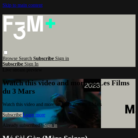
Skip to main content
Browse
Search
Subscribe
Sign in
Subscribe
Sign In
Live stream preview
Watch this video and more on Les Films
du 3 Mars
Watch this video and more on Les Films du 3 Mars
Subscribe
Learn more
Already subscribed?
Sign in