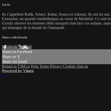
1m 6s
Ils s’appellent Rafik, Solace, Rahat, Jessica et Adonay. Ils ont six ans.
Extension, un quartier multiethnique au coeur de Montréal. Ce sont les
Groulx observe les énormes défis auxquels font face ces enfants, mais a
qui témoigne de la beauté de l’humanité.
Share with friends
Facebook
X
Email
Share on Facebook
Share on X
Share via Email
Return to F3M.ca
Help
Terms
Privacy
Cookies
Sign in
Powered by Vimeo
×