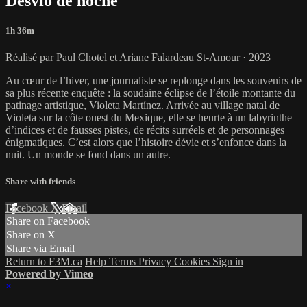
Desvío de noche
1h 36m
Réalisé par Paul Chotel et Ariane Falardeau St-Amour · 2023
Au cœur de l’hiver, une journaliste se replonge dans les souvenirs de
sa plus récente enquête : la soudaine éclipse de l’étoile montante du
patinage artistique, Violeta Martínez. Arrivée au village natal de
Violeta sur la côte ouest du Mexique, elle se heurte à un labyrinthe
d’indices et de fausses pistes, de récits surréels et de personnages
énigmatiques. C’est alors que l’histoire dévie et s’enfonce dans la
nuit. Un monde se fond dans un autre.
Share with friends
Facebook
X
Email
Share on Facebook
Share on X
Share via Email
Return to F3M.ca
Help
Terms
Privacy
Cookies
Sign in
Powered by Vimeo
×