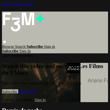
Skip to main content
Browse
Search
Subscribe
Sign in
Subscribe
Sign In
Live stream preview
Watch this video and more on Les Films
du 3 Mars
Watch this video and more on Les Films du 3 Mars
Subscribe
Learn more
Already subscribed?
Sign in