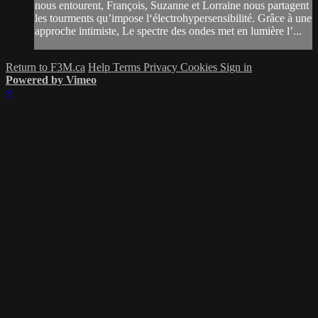
nous entourent, François, Suzanne et Lorraine nous partagent
les tourments qu’impose l‘électrohypersensibilité. Grâce à une
approche intimiste, Le spectre des ondes met en lumière l’...
Return to F3M.ca
Help
Terms
Privacy
Cookies
Sign in
Powered by Vimeo
×