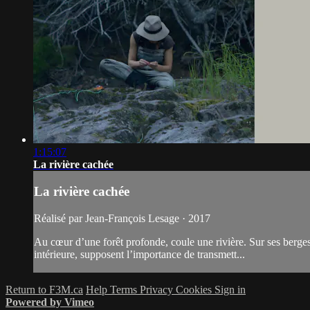
1:15:07
La rivière cachée
La rivière cachée
Réalisé par Jean-François Lesage · 2017
Au cœur d’une forêt profonde, coule une rivière. Sur ses berges,
intérieure, supposent l’importance de transmett...
Return to F3M.ca
Help
Terms
Privacy
Cookies
Sign in
Powered by Vimeo