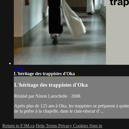
52:02
L'héritage des trappistes d'Oka
L'héritage des trappistes d'Oka
Réalisé par Ninon Larochelle · 2008
Après plus de 125 ans à Oka, les trappistes se préparent à quitte
de la prière à la chapelle, dans le clair-obscur d’...
Return to F3M.ca
Help
Terms
Privacy
Cookies
Sign in