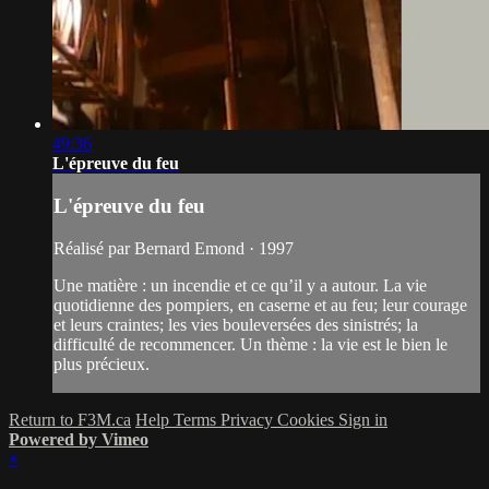
49:36
L'épreuve du feu
L'épreuve du feu
Réalisé par Bernard Emond · 1997
Une matière : un incendie et ce qu’il y a autour. La vie
quotidienne des pompiers, en caserne et au feu; leur courage
et leurs craintes; les vies bouleversées des sinistrés; la
difficulté de recommencer. Un thème : la vie est le bien le
plus précieux.
Return to F3M.ca
Help
Terms
Privacy
Cookies
Sign in
Powered by Vimeo
×