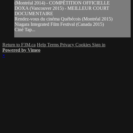
(Montréal 2014) - COMPÉTITION OFFICIELLE
DOXA (Vancouver 2015) - MEILLEUR COURT
DOCUMENTAIRE
Rendez-vous du cinéma Québécois (Montréal 2015)
Niagara Integrated Film Festival (Canada 2015)
Ciné Tap...
Return to F3M.ca
Help
Terms
Privacy
Cookies
Sign in
Powered by Vimeo
×