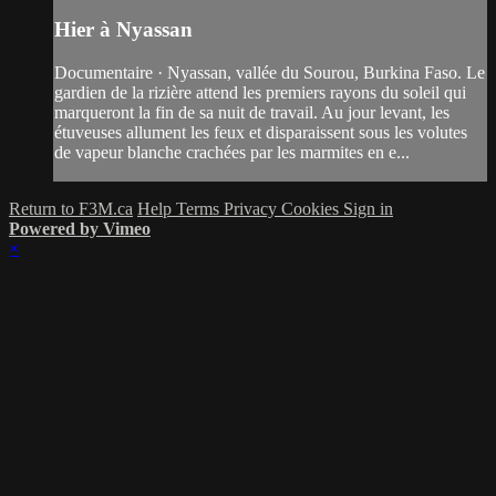
Hier à Nyassan
Documentaire · Nyassan, vallée du Sourou, Burkina Faso. Le
gardien de la rizière attend les premiers rayons du soleil qui
marqueront la fin de sa nuit de travail. Au jour levant, les
étuveuses allument les feux et disparaissent sous les volutes
de vapeur blanche crachées par les marmites en e...
Return to F3M.ca
Help
Terms
Privacy
Cookies
Sign in
Powered by Vimeo
×