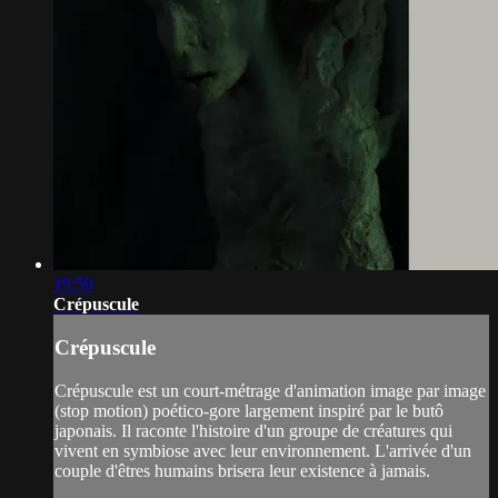
19:59
Crépuscule
Crépuscule
Crépuscule est un court-métrage d'animation image par image
(stop motion) poético-gore largement inspiré par le butô
japonais. Il raconte l'histoire d'un groupe de créatures qui
vivent en symbiose avec leur environnement. L'arrivée d'un
couple d'êtres humains brisera leur existence à jamais.