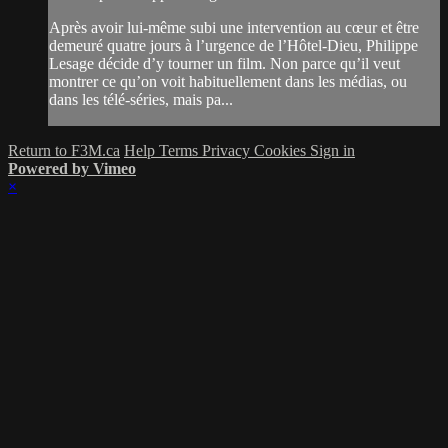
Après avoir lui-même subi une intervention au cœur et être
demeuré quatre jours à l’urgence de l’Hôtel-Dieu, Philippe
Lesage décide d’y tourner un film. Non parce qu’il veut
montrer ce qu’on voit habituellement dans les médias, ou
dans les télé-séries, mais pa...
Return to F3M.ca
Help
Terms
Privacy
Cookies
Sign in
Powered by Vimeo
×