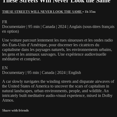
These Streets Will Never Look the Same
THESE STREETS WILL NEVER LOOK THE SAME
• 1h 35m
FR
Documentaire | 95 min | Canada | 2024 | Anglais (sous-titres français
en option)
Une voiture parcourt lentement les rues sinueuses et les ondes radio
des États-Unis d’Amérique, pour discerner les cicatrices du
capitalisme dans les paysages naturels, les environnements urbains,
les gens et les animaux sauvages. Une expérience audiovisuelle
méditative et complexe.
EN
Documentary | 95 min | Canada | 2024 | English
A car slowly navigates the winding streets and disparate airwaves of
the United States of America to uncover the scars of capitalism in
natural landscapes, urban environments, people, and wildlife. An
intricately built meditative audio-visual experience, mixed in Dolby
Atmos.
Share with friends