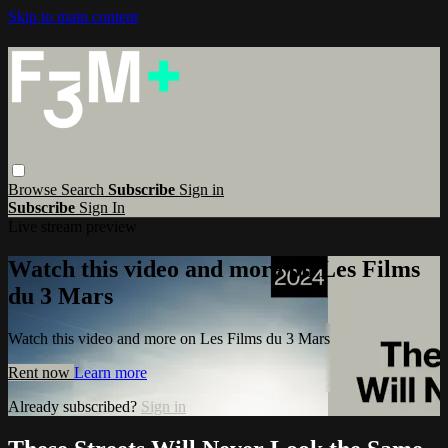
Skip to main content
Browse
Search
Subscribe
Sign in
Subscribe
Sign In
Live stream preview
Watch this video and more on Les Films
du 3 Mars
Watch this video and more on Les Films du 3 Mars
Rent now
Learn more
Already subscribed?
Sign in