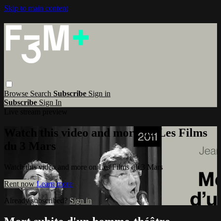
Skip to main content
Browse
Search
Subscribe
Sign in
Subscribe
Sign In
Live stream preview
Watch this video and more on Les Films
du 3 Mars
Watch this video and more on Les Films du 3 Mars
Rent now
Learn more
Already subscribed?
Sign in