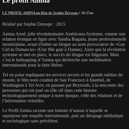
Le profil Amina
LE PROFIL AMINA un film de Sophie Deraspe
• 1h 25m
Réalisé par Sophie Deraspe · 2015
Amina Arraf, jolie révolutionnaire Américano-Syrienne, entame une
relation érotique en ligne avec Sandra Bagaria, jeune professionnelle
montréalaise, avant d'initier un blogue au nom provocateur de «Gay
Girl in Damascus» (Une fille gaie à Damas). Alors que la révolution
syrienne se met en place, le succès du blogue est fulgurant. Mais
c’est le kidnapping d’Amina qui déclenche une mobilisation
internationale pour la faire libérer.
Tel un polar impliquant les services secrets et les grands médias du
monde, le film nous conduit de San Francisco à Istanbul, de
Washington à Tel Aviv, en passant par Beyrouth, à la rencontre des
personnes qui ont joué un rôle clé dans cette histoire
technologiquement unique à notre époque, celle des relations et de
l’information virtuelles.
Le Profil Amina raconte une histoire d’amour à laquelle se
superpose une enquête internationale, puis un dérapage médiatique
et sociologique sans précédent.