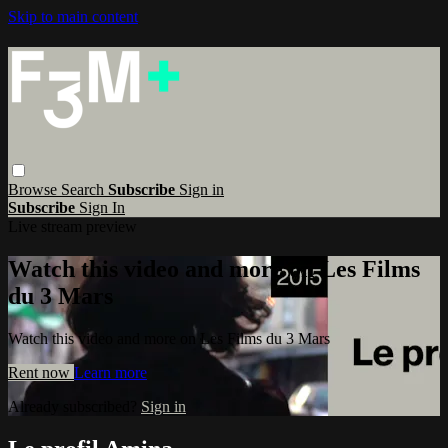
Skip to main content
Browse
Search
Subscribe
Sign in
Subscribe
Sign In
Live stream preview
Watch this video and more on Les Films
du 3 Mars
Watch this video and more on Les Films du 3 Mars
Rent now
Learn more
Already subscribed?
Sign in