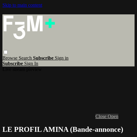
Skip to main content
Browse
Search
Subscribe
Sign in
Subscribe
Sign In
Live stream preview
Close
Open
LE PROFIL AMINA (Bande-annonce)