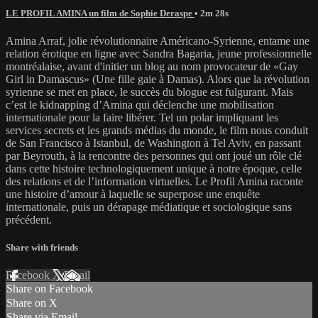
LE PROFIL AMINA un film de Sophie Deraspe
• 2m 28s
Amina Arraf, jolie révolutionnaire Américano-Syrienne, entame une
relation érotique en ligne avec Sandra Bagaria, jeune professionnelle
montréalaise, avant d'initier un blog au nom provocateur de «Gay
Girl in Damascus» (Une fille gaie à Damas). Alors que la révolution
syrienne se met en place, le succès du blogue est fulgurant. Mais
c’est le kidnapping d’Amina qui déclenche une mobilisation
internationale pour la faire libérer. Tel un polar impliquant les
services secrets et les grands médias du monde, le film nous conduit
de San Francisco à Istanbul, de Washington à Tel Aviv, en passant
par Beyrouth, à la rencontre des personnes qui ont joué un rôle clé
dans cette histoire technologiquement unique à notre époque, celle
des relations et de l’information virtuelles. Le Profil Amina raconte
une histoire d’amour à laquelle se superpose une enquête
internationale, puis un dérapage médiatique et sociologique sans
précédent.
Share with friends
Facebook
X
Email
Share on Facebook
Share on X
Share via Email