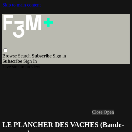
Skip to main content
Browse
Search
Subscribe
Sign in
Subscribe
Sign In
Live stream preview
Close
Open
LE PLANCHER DES VACHES (Bande-