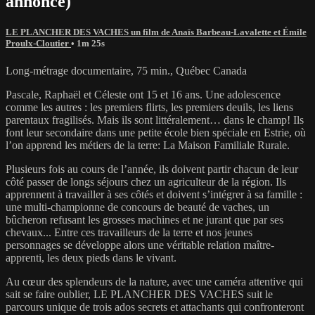
annonce)
LE PLANCHER DES VACHES un film de Anaïs Barbeau-Lavalette et Émile
Proulx-Cloutier
• 1m 25s
Long-métrage documentaire, 75 min., Québec Canada
Pascale, Raphaël et Céleste ont 15 et 16 ans. Une adolescence
comme les autres : les premiers flirts, les premiers deuils, les liens
parentaux fragilisés. Mais ils sont littéralement… dans le champ! Ils
font leur secondaire dans une petite école bien spéciale en Estrie, où
l’on apprend les métiers de la terre: La Maison Familiale Rurale.
Plusieurs fois au cours de l’année, ils doivent partir chacun de leur
côté passer de longs séjours chez un agriculteur de la région. Ils
apprennent à travailler à ses côtés et doivent s’intégrer à sa famille :
une multi-championne de concours de beauté de vaches, un
bûcheron refusant les grosses machines et ne jurant que par ses
chevaux... Entre ces travailleurs de la terre et nos jeunes
personnages se développe alors une véritable relation maître-
apprenti, les deux pieds dans le vivant.
Au cœur des splendeurs de la nature, avec une caméra attentive qui
sait se faire oublier, LE PLANCHER DES VACHES suit le
parcours unique de trois ados secrets et attachants qui confronteront