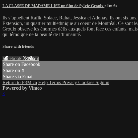
LA CLASSE DE MADAME LISE un film de Sylvie Groulx
• 1m 6s
Ils s’appellent Rafik, Solace, Rahat, Jessica et Adonay. Ils ont six ans.
Extension, un quartier multiethnique au coeur de Montréal. Ce sont les
Groulx observe les énormes défis auxquels font face ces enfants, mais a
qui témoigne de la beauté de l’humanité.
Share with friends
Facebook
X
Email
Share on Facebook
Share on X
Share via Email
Return to F3M.ca
Help
Terms
Privacy
Cookies
Sign in
Powered by Vimeo
×