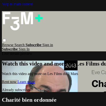
Skip to main content
Browse
Search
Subscribe
Sign in
Subscribe
Sign In
Live stream preview
Watch this video and more on Les Films d
Watch this video and more on Les Films du 3 Mars
Rent now
Learn more
Already subscribed?
Sign in
Charité bien ordonnée