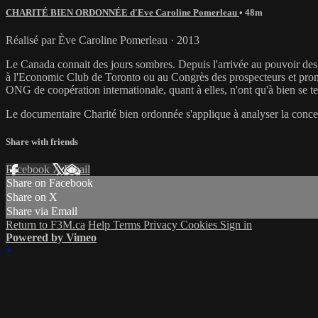
CHARITÉ BIEN ORDONNÉE d'Eve Caroline Pomerleau
• 48m
Réalisé par Ève Caroline Pomerleau · 2013
Le Canada connait des jours sombres. Depuis l'arrivée au pouvoir des 
à l'Economic Club de Toronto ou au Congrès des prospecteurs et prom
ONG de coopération internationale, quant à elles, n'ont qu'à bien se te
Le documentaire Charité bien ordonnée s'applique à analyser la concept
Share with friends
Facebook
X
Email
Share on Facebook
Share on X
Share via Email
Return to F3M.ca
Help
Terms
Privacy
Cookies
Sign in
Powered by Vimeo
×