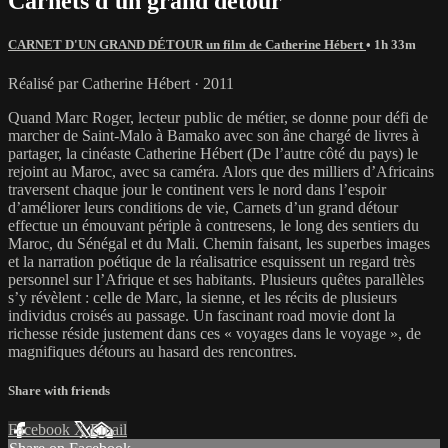
Carnets d'un grand détour
CARNET D'UN GRAND DÉTOUR un film de Catherine Hébert
• 1h 33m
Réalisé par Catherine Hébert · 2011
Quand Marc Roger, lecteur public de métier, se donne pour défi de
marcher de Saint-Malo à Bamako avec son âne chargé de livres à
partager, la cinéaste Catherine Hébert (De l’autre côté du pays) le
rejoint au Maroc, avec sa caméra. Alors que des milliers d’Africains
traversent chaque jour le continent vers le nord dans l’espoir
d’améliorer leurs conditions de vie, Carnets d’un grand détour
effectue un émouvant périple à contresens, le long des sentiers du
Maroc, du Sénégal et du Mali. Chemin faisant, les superbes images
et la narration poétique de la réalisatrice esquissent un regard très
personnel sur l’Afrique et ses habitants. Plusieurs quêtes parallèles
s’y révèlent : celle de Marc, la sienne, et les récits de plusieurs
individus croisés au passage. Un fascinant road movie dont la
richesse réside justement dans ces « voyages dans le voyage », de
magnifiques détours au hasard des rencontres.
Share with friends
Facebook
X
Email