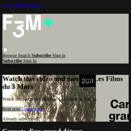
Skip to main content
Browse
Search
Subscribe
Sign in
Subscribe
Sign In
Live stream preview
Watch this video and more on Les Films
du 3 Mars
Watch this video and more on Les Films du 3 Mars
Rent now
Learn more
Already subscribed?
Sign in